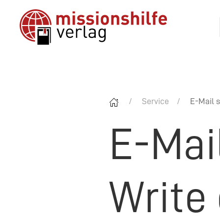
Service
E-Mail s
E-Mai
Write