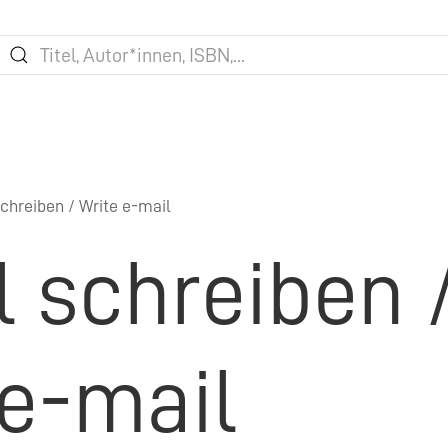
chreiben / Write e-mail
l schreiben 
 e-mail