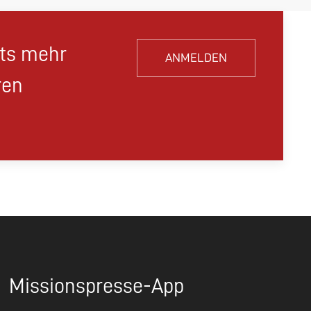
hts mehr
ANMELDEN
ren
Missionspresse-App