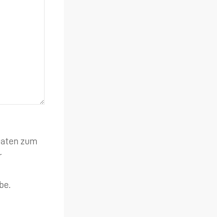
 Daten zum
r
be.