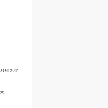
 Daten zum
r
be.