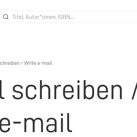
chreiben / Write e-mail
l schreiben 
 e-mail