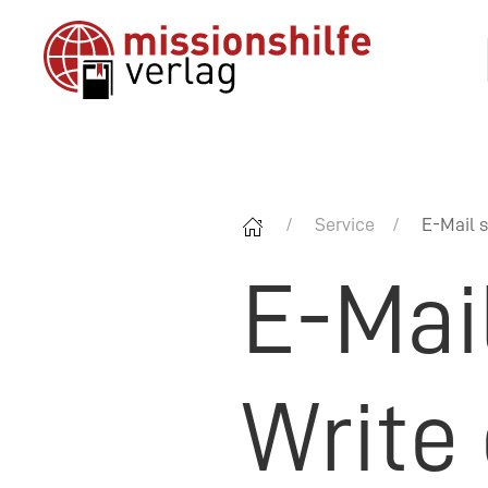
Service
E-Mail s
E-Mai
Write