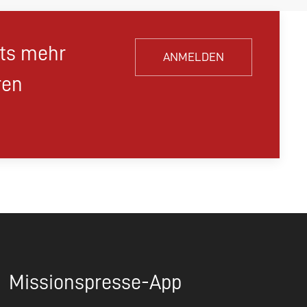
hts mehr
ANMELDEN
ren
Missionspresse-App