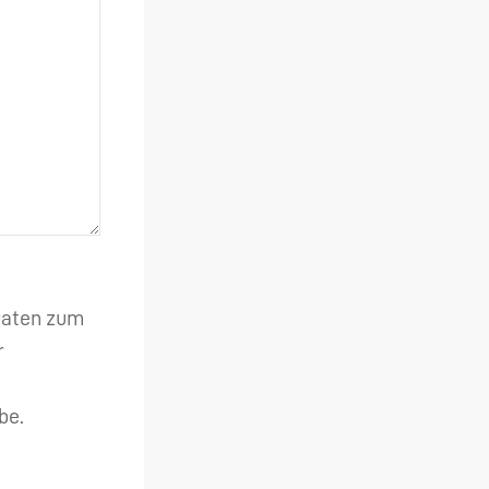
 Daten zum
r
be.