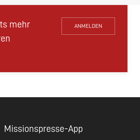
hts mehr
ANMELDEN
ren
Missionspresse-App