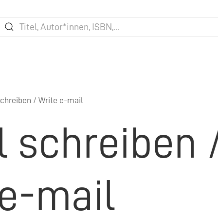
chreiben / Write e-mail
l schreiben 
 e-mail