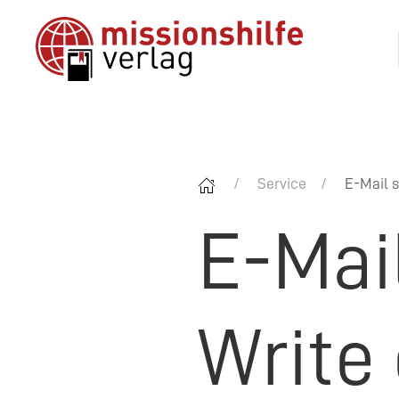
Service
E-Mail s
E-Mai
Write