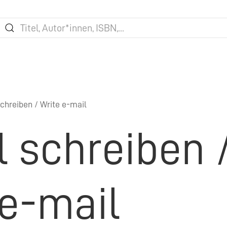
chreiben / Write e-mail
l schreiben 
 e-mail