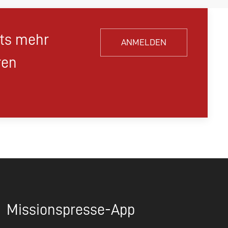
hts mehr
ANMELDEN
ren
Missionspresse-App