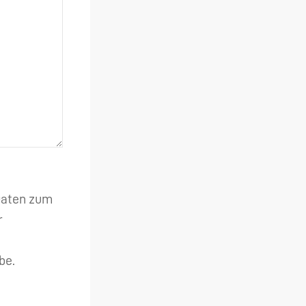
 Daten zum
r
be.