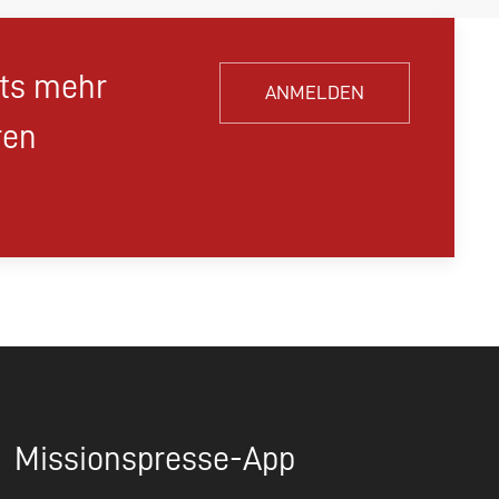
hts mehr
ANMELDEN
ren
Missionspresse-App