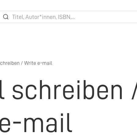
chreiben / Write e-mail
l schreiben 
 e-mail