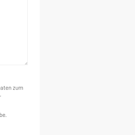
 Daten zum
r
be.