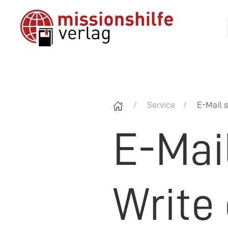
Service
E-Mail s
E-Mai
Write