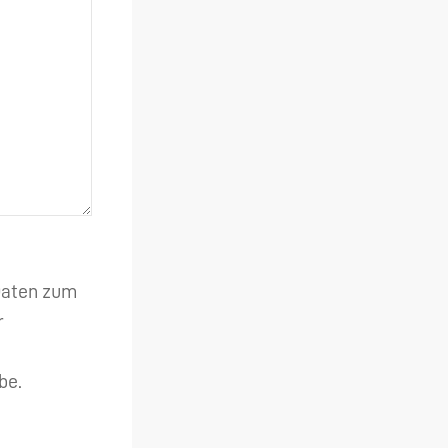
 Daten zum
r
be.