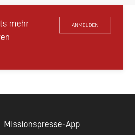
hts mehr
ANMELDEN
ren
Missionspresse-App