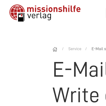
Service
E-Mail s
E-Mai
Write