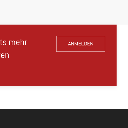
hts mehr
ANMELDEN
ren