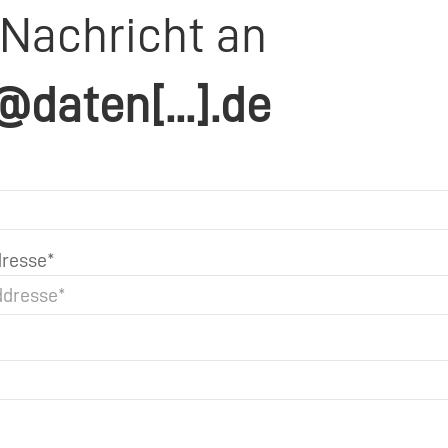
 Nachricht an
@daten[...].de
resse*