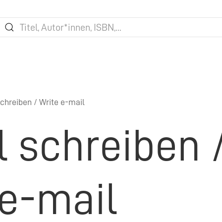
chreiben / Write e-mail
l schreiben 
 e-mail