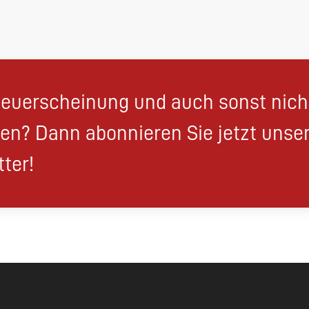
euerscheinung und auch sonst nic
en? Dann abonnieren Sie jetzt unse
ter!