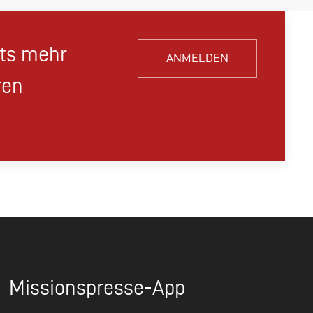
hts mehr
ANMELDEN
ren
Missionspresse-App