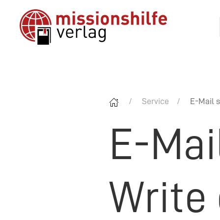
Service
E-Mail s
E-Mai
Write