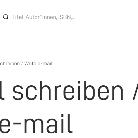
chreiben / Write e-mail
l schreiben 
 e-mail