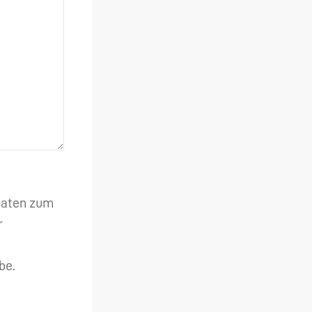
 Daten zum
r
be.