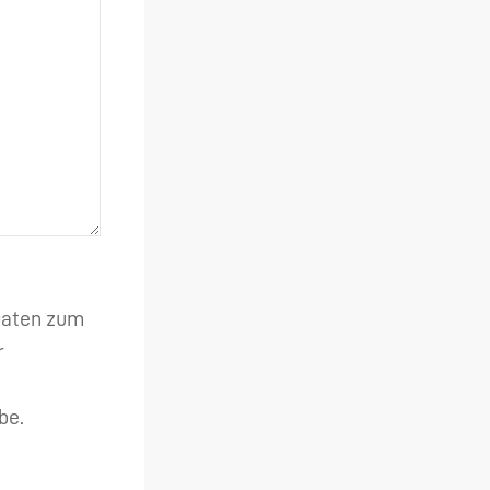
 Daten zum
r
be.