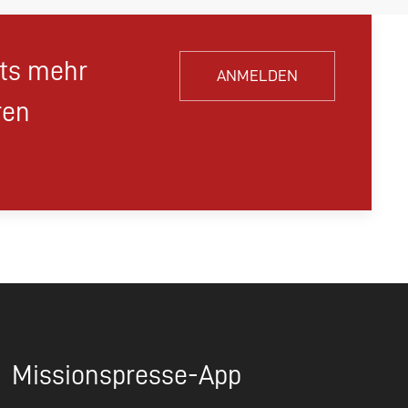
hts mehr
ANMELDEN
ren
Missionspresse-App