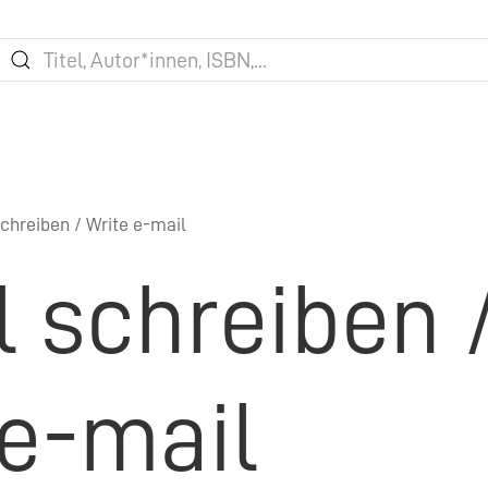
chreiben / Write e-mail
l schreiben 
 e-mail