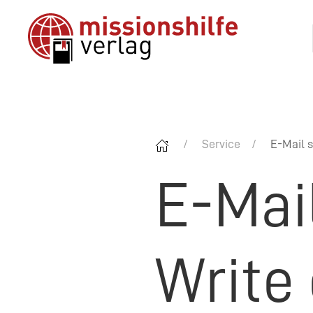
Service
E-Mail s
E-Mai
Write