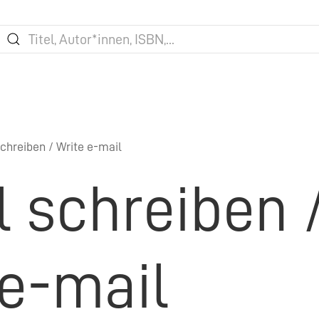
chreiben / Write e-mail
l schreiben 
 e-mail