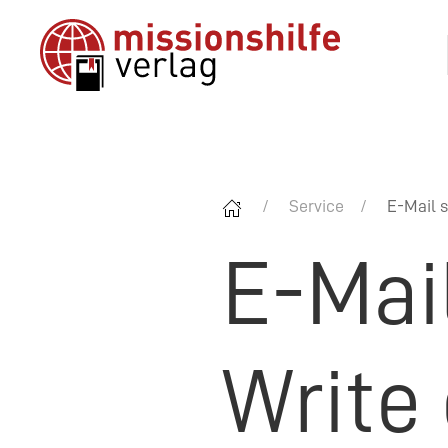
Service
E-Mail s
E-Mai
Write