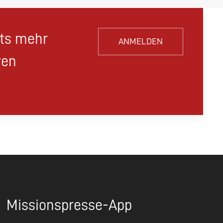
hts mehr
ANMELDEN
ren
Missionspresse-App