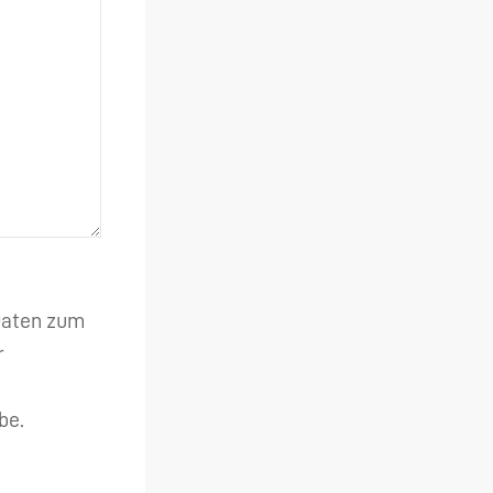
 Daten zum
r
be.