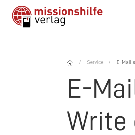
Service
E-Mail s
E-Mai
Write