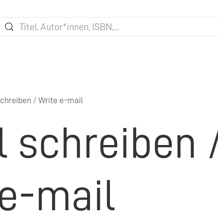
chreiben / Write e-mail
l schreiben 
 e-mail