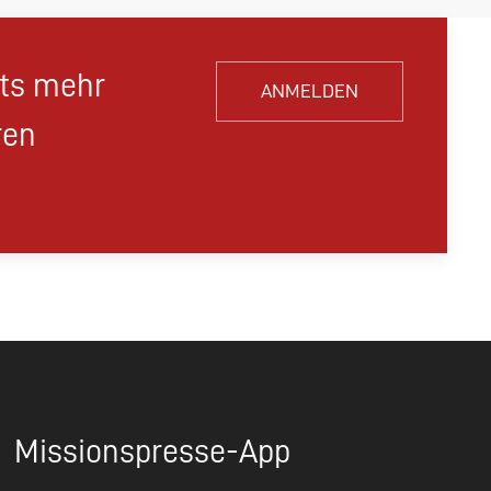
hts mehr
ANMELDEN
ren
Missionspresse-App