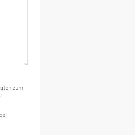
 Daten zum
r
be.