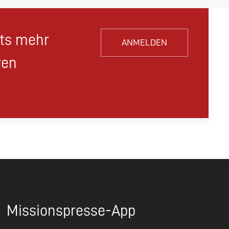
hts mehr
ANMELDEN
ren
Missionspresse-App