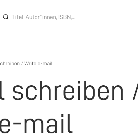
chreiben / Write e-mail
l schreiben 
 e-mail