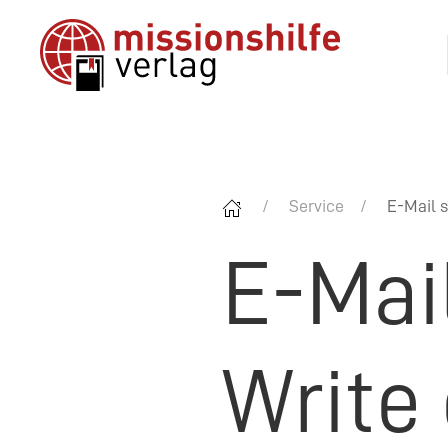
Service
E-Mail s
E-Mai
Write