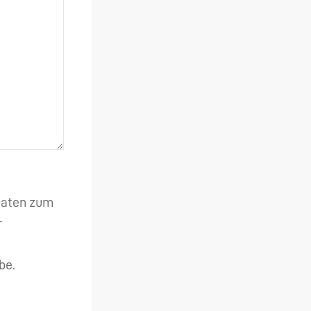
 Daten zum
r
be.