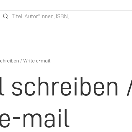
chreiben / Write e-mail
l schreiben 
 e-mail