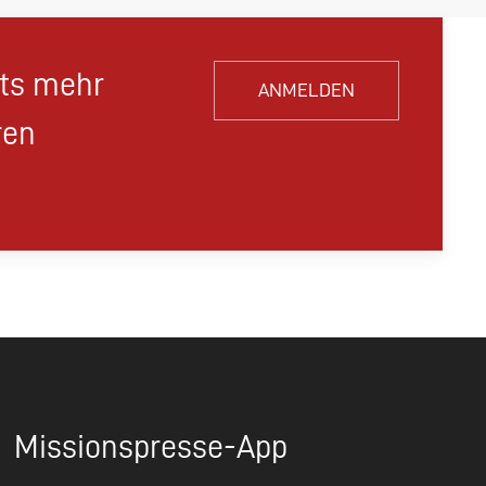
hts mehr
ANMELDEN
ren
Missionspresse-App