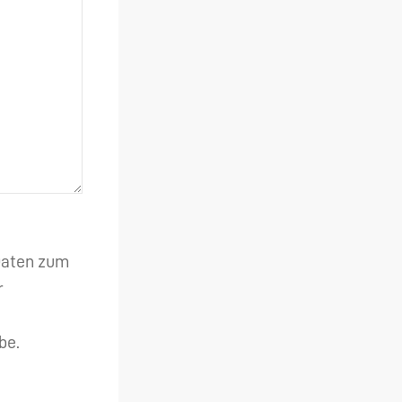
 Daten zum
r
be.