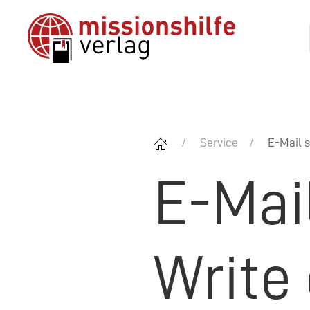
Service
E-Mail s
E-Mai
Write