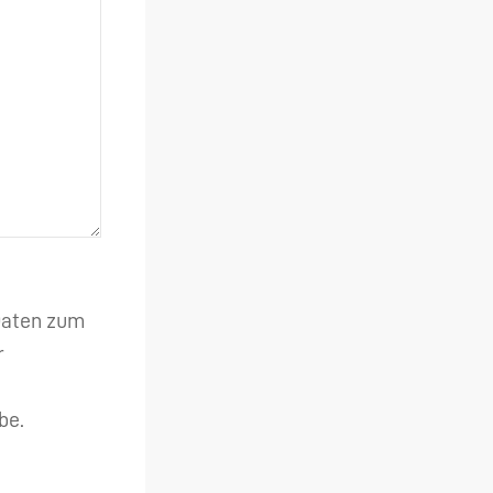
 Daten zum
r
be.