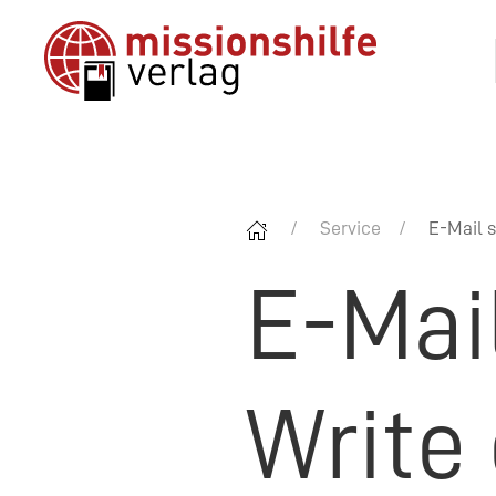
Service
E-Mail s
E-Mai
Write