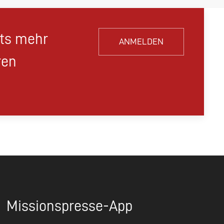
hts mehr
ANMELDEN
ren
Missionspresse-App