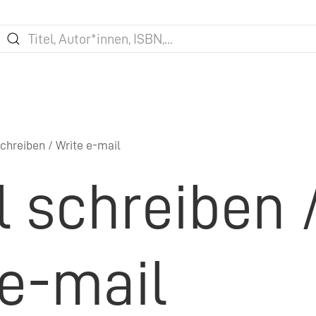
chreiben / Write e-mail
l schreiben 
 e-mail