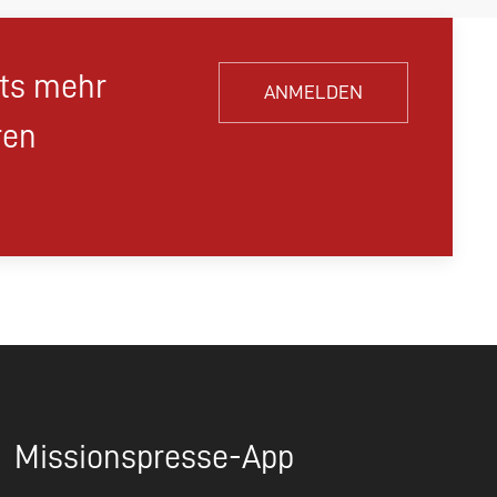
hts mehr
ANMELDEN
ren
Missionspresse-App