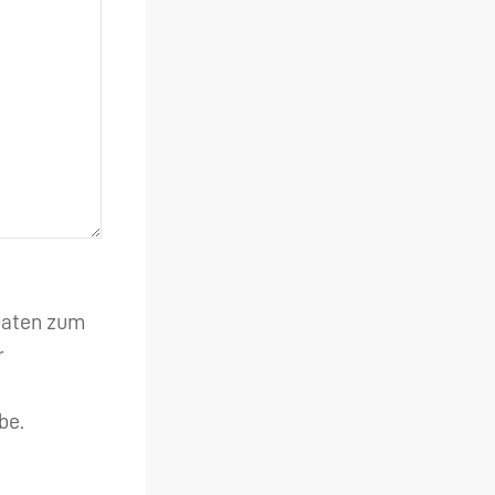
 Daten zum
r
be.