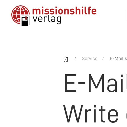
Service
E-Mail s
E-Mai
Write