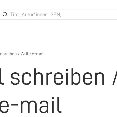
chreiben / Write e-mail
l schreiben 
 e-mail