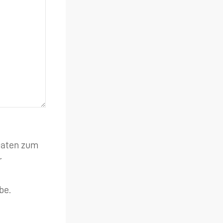
 Daten zum
r
be.