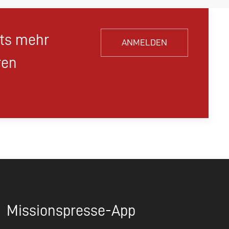
hts mehr
ANMELDEN
ren
Missionspresse-App