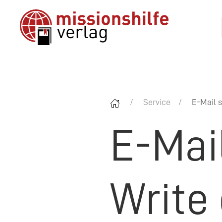
Service
E-Mail s
E-Mai
Write