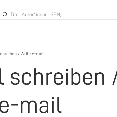
chreiben / Write e-mail
l schreiben 
 e-mail