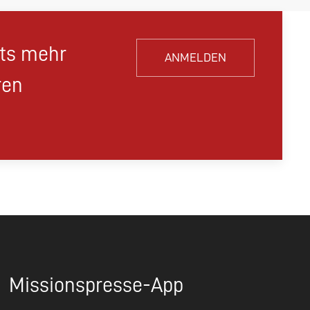
hts mehr
ANMELDEN
ren
Missionspresse-App