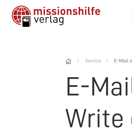
Service
E-Mail s
E-Mai
Write