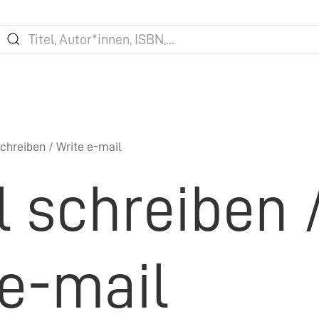
chreiben / Write e-mail
l schreiben 
 e-mail