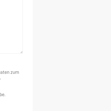
 Daten zum
r
be.