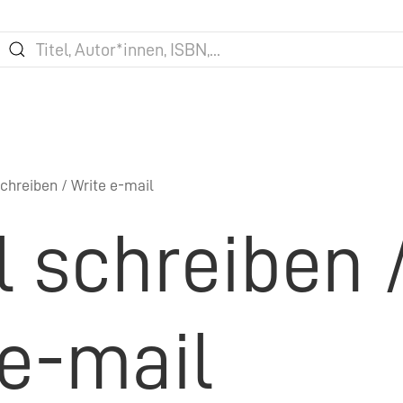
chreiben / Write e-mail
l schreiben 
 e-mail