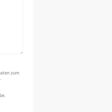
 Daten zum
r
be.