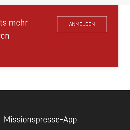
hts mehr
ANMELDEN
ren
Missionspresse-App