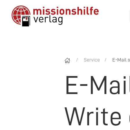
Service
E-Mail s
E-Mai
Write