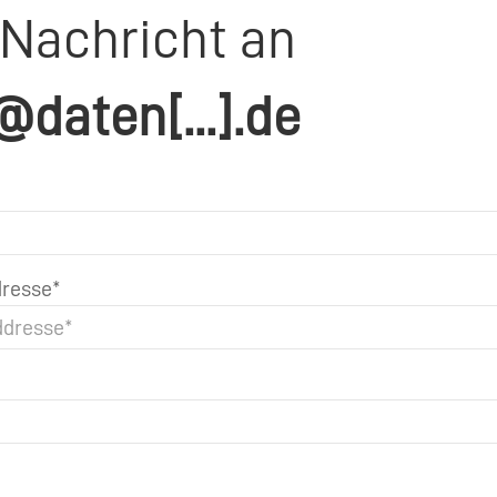
 Nachricht an
@daten[...].de
resse*