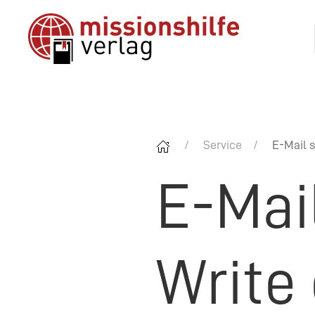
Service
E-Mail s
E-Mai
Write