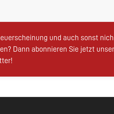
euerscheinung und auch sonst nic
en? Dann abonnieren Sie jetzt unse
ter!