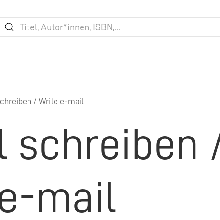
chreiben / Write e-mail
l schreiben 
 e-mail