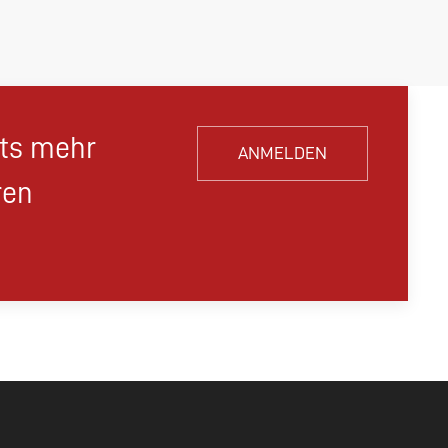
hts mehr
ANMELDEN
ren