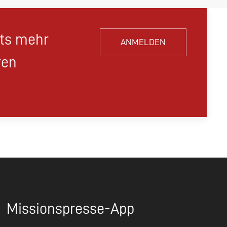
hts mehr
ANMELDEN
ren
Missionspresse-App