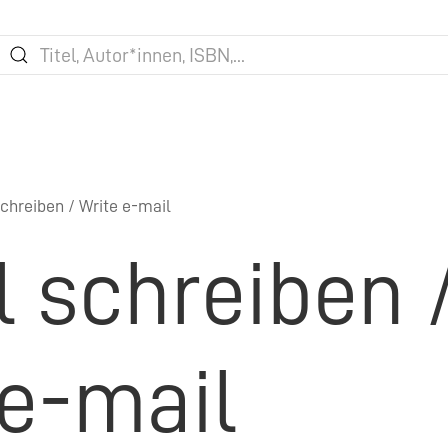
chreiben / Write e-mail
l schreiben 
 e-mail