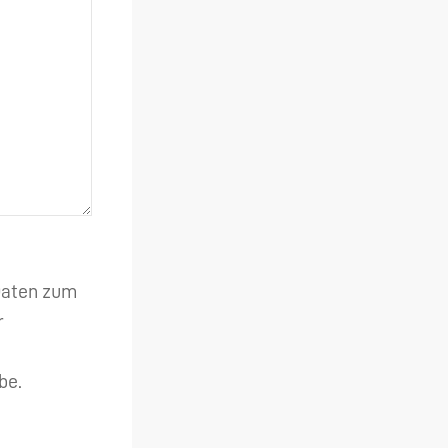
 Daten zum
r
be.