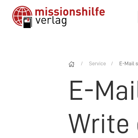
Service
E-Mail s
E-Mai
Write