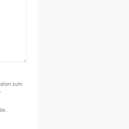
 Daten zum
r
be.