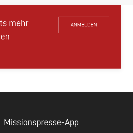
hts mehr
ANMELDEN
ren
Missionspresse-App