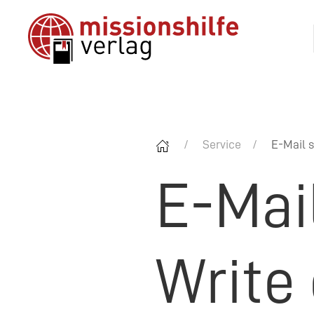
Service
E-Mail s
E-Mai
Write