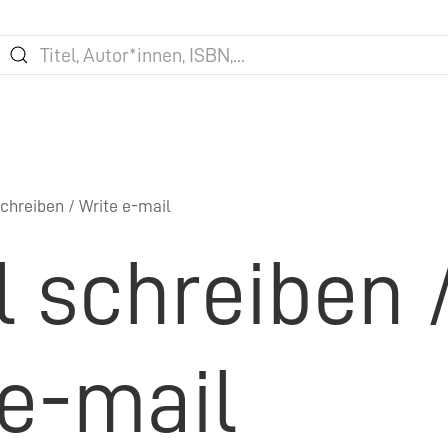
chreiben / Write e-mail
l schreiben 
 e-mail