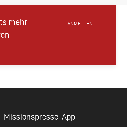
hts mehr
ANMELDEN
ren
Missionspresse-App