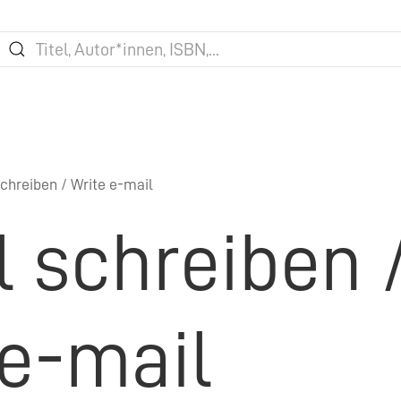
chreiben / Write e-mail
l schreiben 
 e-mail