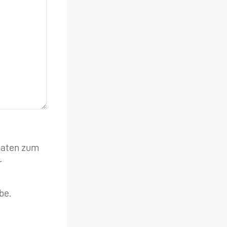
 Daten zum
r
be.