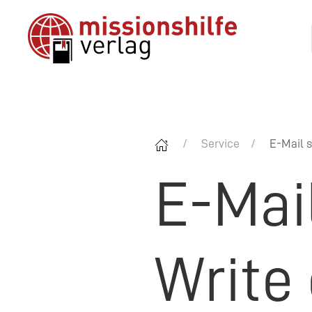
Service
E-Mail s
E-Mai
Write