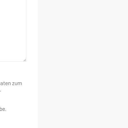
 Daten zum
r
be.