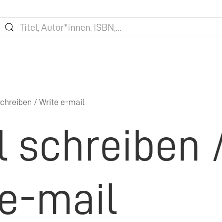
chreiben / Write e-mail
l schreiben 
 e-mail