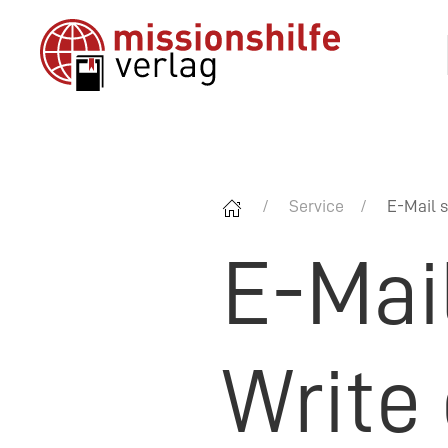
Service
E-Mail s
E-Mai
Write