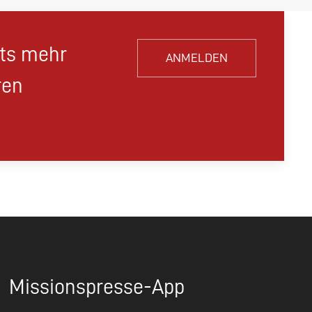
hts mehr
ANMELDEN
ren
Missionspresse-App