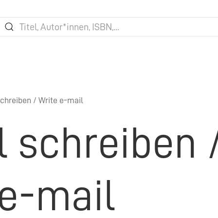
chreiben / Write e-mail
l schreiben 
 e-mail