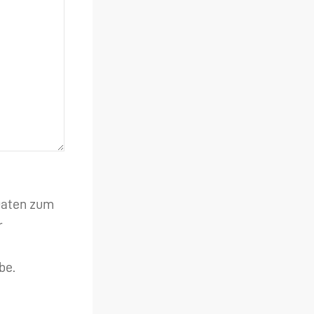
 Daten zum
r
be.