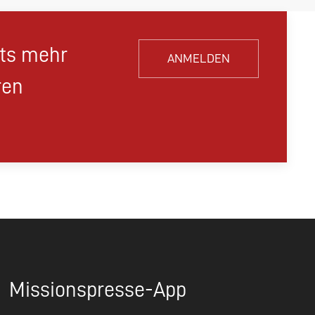
hts mehr
ANMELDEN
ren
Missionspresse-App