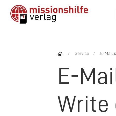
Service
E-Mail s
E-Mai
Write