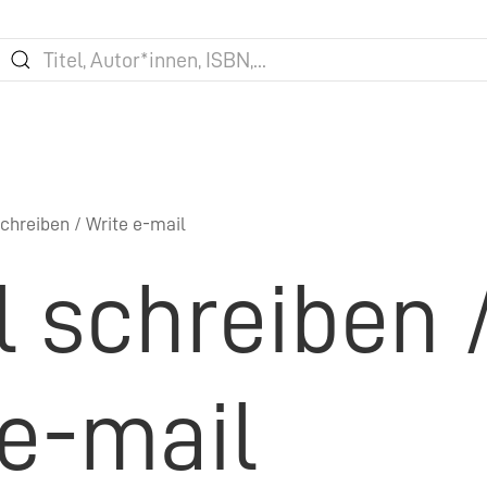
chreiben / Write e-mail
l schreiben 
 e-mail