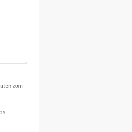
 Daten zum
r
be.