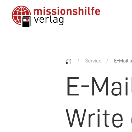
Service
E-Mail s
E-Mai
Write