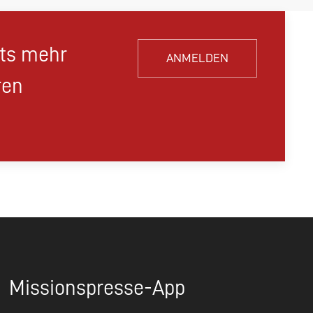
hts mehr
ANMELDEN
ren
Missionspresse-App