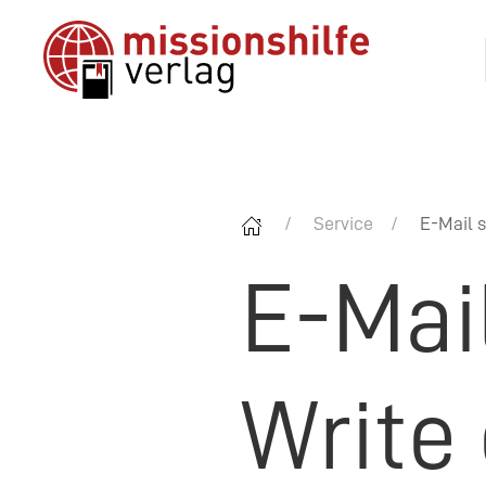
Service
E-Mail s
E-Mai
Write