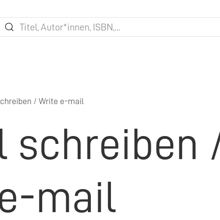
chreiben / Write e-mail
l schreiben 
 e-mail