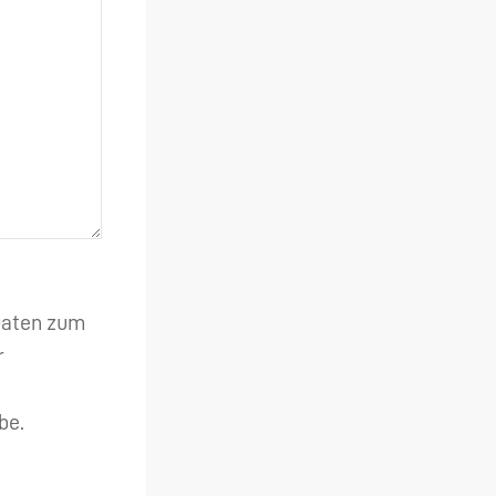
 Daten zum
r
be.