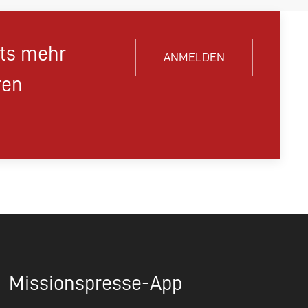
hts mehr
ANMELDEN
ren
Missionspresse-App