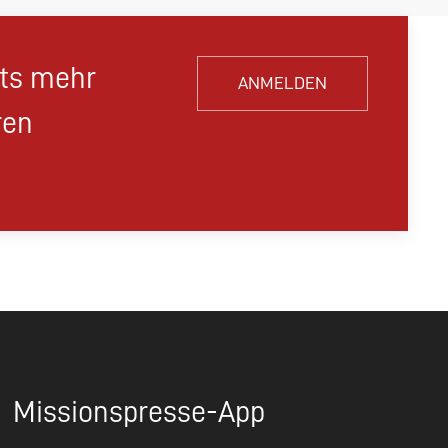
hts mehr
ANMELDEN
ren
Missionspresse-App