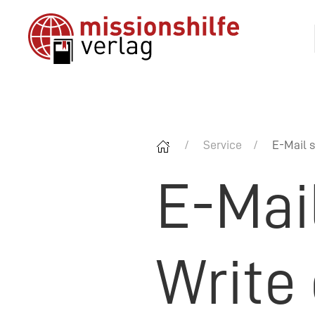
Service
E-Mail s
E-Mai
Write