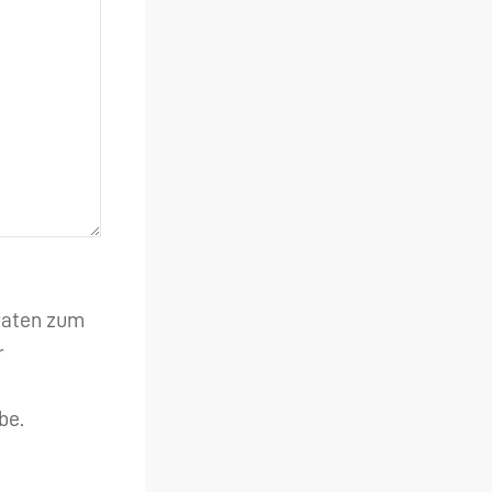
 Daten zum
r
be.