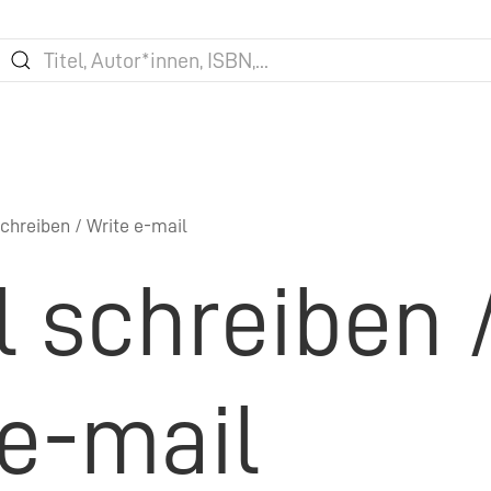
chreiben / Write e-mail
l schreiben 
 e-mail