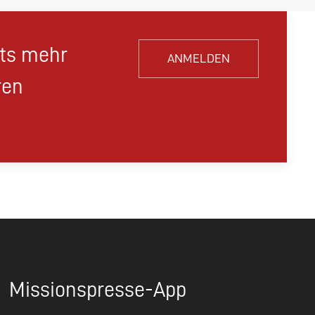
hts mehr
ANMELDEN
ren
Missionspresse-App