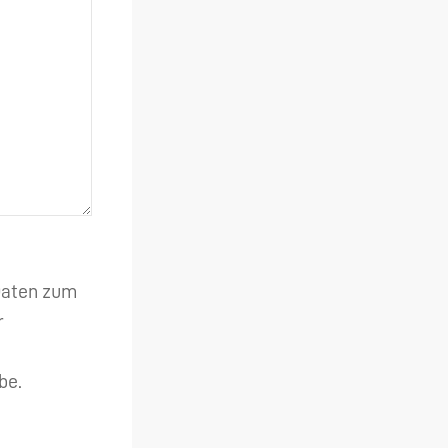
 Daten zum
r
be.