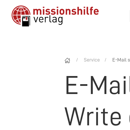
Service
E-Mail s
E-Mai
Write