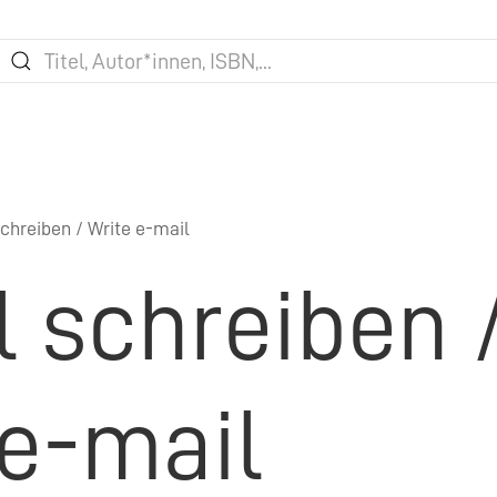
chreiben / Write e-mail
l schreiben 
 e-mail