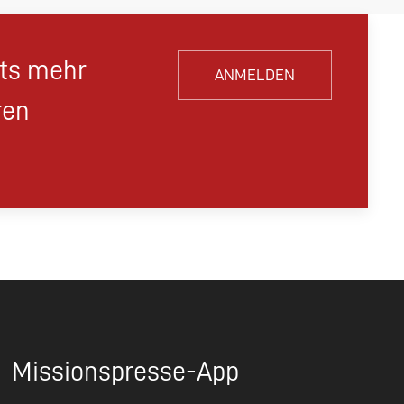
hts mehr
ANMELDEN
ren
Missionspresse-App