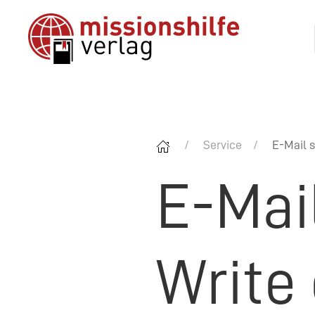
Service
E-Mail s
E-Mai
Write