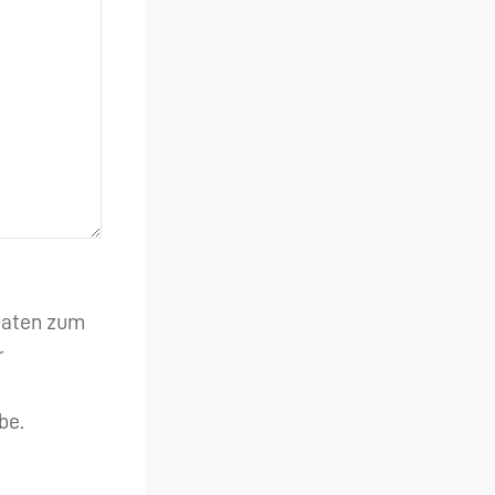
 Daten zum
r
be.