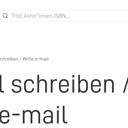
chreiben / Write e-mail
l schreiben 
 e-mail