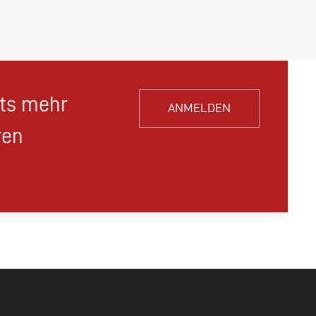
hts mehr
ANMELDEN
ren