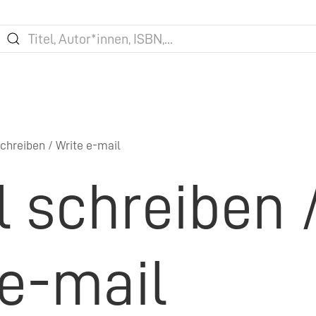
chreiben / Write e-mail
l schreiben 
 e-mail