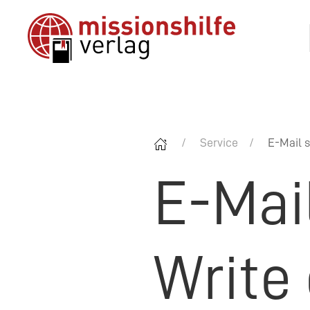
Service
E-Mail s
E-Mai
Write