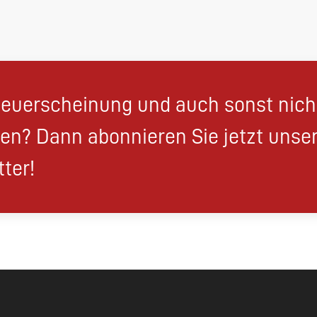
euerscheinung und auch sonst nic
en? Dann abonnieren Sie jetzt unse
ter!