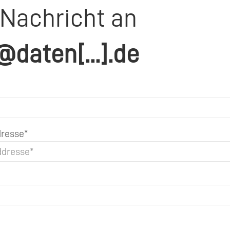
 Nachricht an
@daten[...].de
resse*