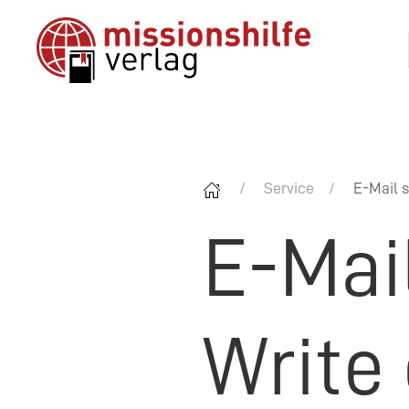
Service
E-Mail s
E-Mai
Write