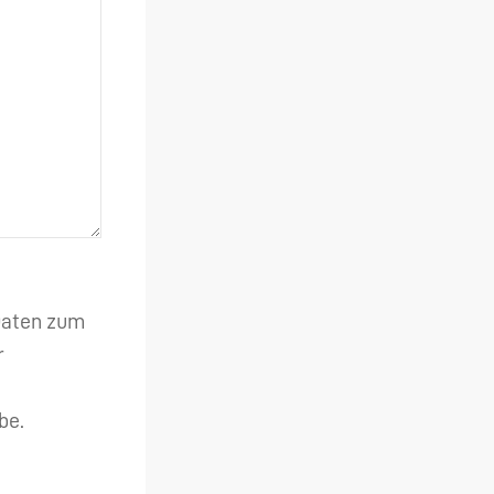
 Daten zum
r
be.