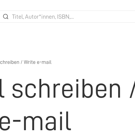
chreiben / Write e-mail
l schreiben 
 e-mail