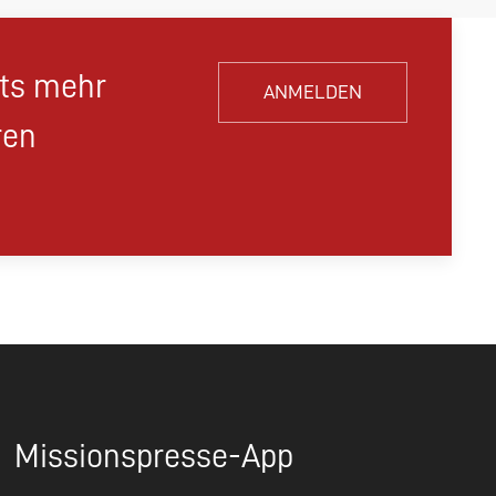
hts mehr
ANMELDEN
ren
Missionspresse-App