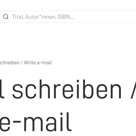
chreiben / Write e-mail
l schreiben 
 e-mail