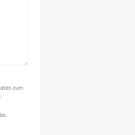
 Daten zum
r
be.