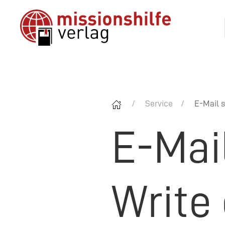
Service
E-Mail s
E-Mai
Write