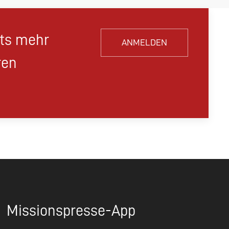
hts mehr
ANMELDEN
ren
Missionspresse-App