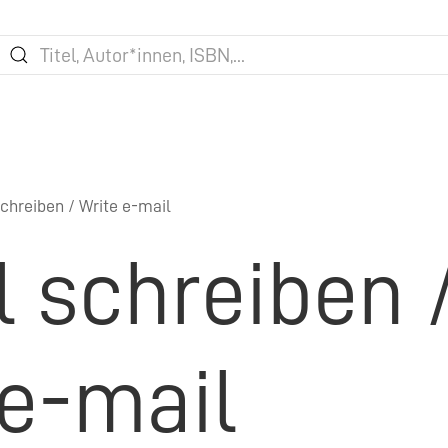
chreiben / Write e-mail
l schreiben 
 e-mail