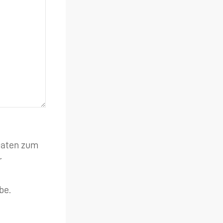
 Daten zum
r
be.