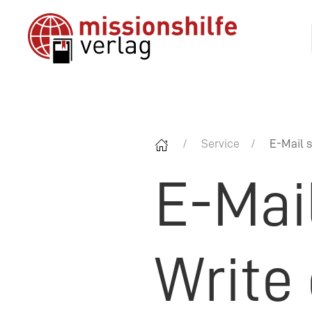
Service
E-Mail s
E-Mai
Write