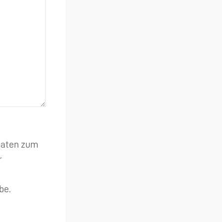
 Daten zum
r
be.