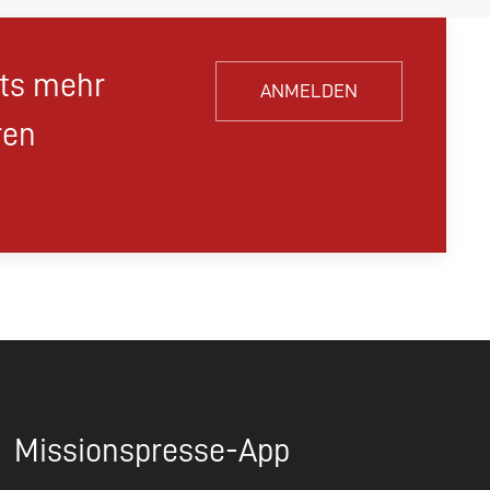
hts mehr
ANMELDEN
ren
Missionspresse-App