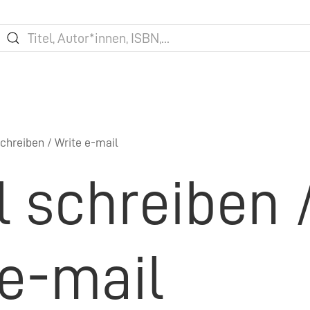
chreiben / Write e-mail
l schreiben 
 e-mail