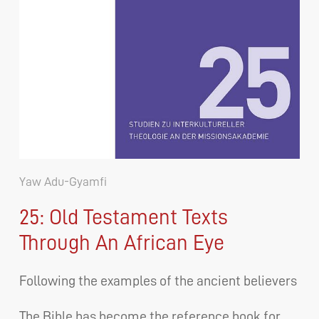
Yaw Adu-Gyamfi
25: Old Testament Texts
Through An African Eye
Following the examples of the ancient believers
The Bible has become the reference book for