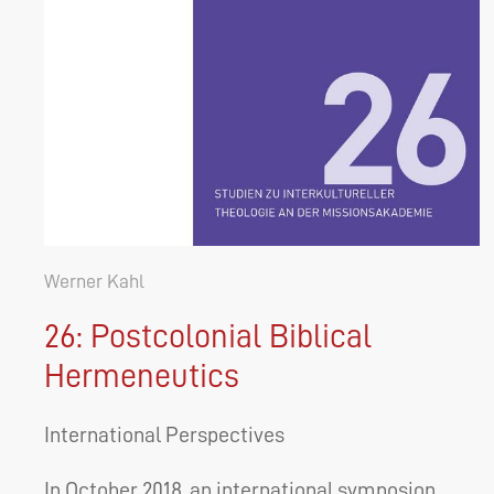
Werner Kahl
26: Postcolonial Biblical
Hermeneutics
International Perspectives
In October 2018, an international symposion