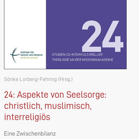
Sönke Lorberg-Fehring (Hrsg.)
24: Aspekte von Seelsorge:
christlich, muslimisch,
interreligiös
Eine Zwischenbilanz