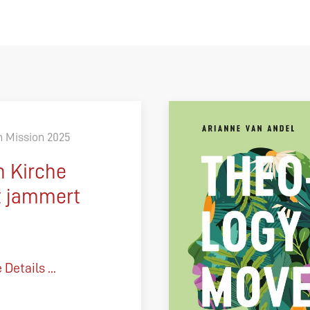
h Mission 2025
 Kirche
t jammert
*
Details ...